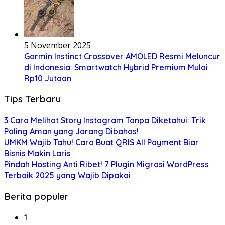
5 November 2025
Garmin Instinct Crossover AMOLED Resmi Meluncur
di Indonesia: Smartwatch Hybrid Premium Mulai
Rp10 Jutaan
Tips Terbaru
3 Cara Melihat Story Instagram Tanpa Diketahui: Trik
Paling Aman yang Jarang Dibahas!
UMKM Wajib Tahu! Cara Buat QRIS All Payment Biar
Bisnis Makin Laris
Pindah Hosting Anti Ribet! 7 Plugin Migrasi WordPress
Terbaik 2025 yang Wajib Dipakai
Berita populer
1